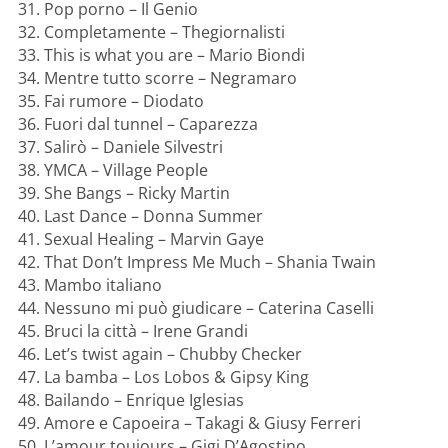
Pop porno – Il Genio
Completamente – Thegiornalisti
This is what you are – Mario Biondi
Mentre tutto scorre – Negramaro
Fai rumore – Diodato
Fuori dal tunnel – Caparezza
Salirò – Daniele Silvestri
YMCA – Village People
She Bangs – Ricky Martin
Last Dance – Donna Summer
Sexual Healing – Marvin Gaye
That Don’t Impress Me Much – Shania Twain
Mambo italiano
Nessuno mi può giudicare – Caterina Caselli
Bruci la città – Irene Grandi
Let’s twist again – Chubby Checker
La bamba – Los Lobos & Gipsy King
Bailando – Enrique Iglesias
Amore e Capoeira – Takagi & Giusy Ferreri
L’amour toujours – Gigi D’Agostino