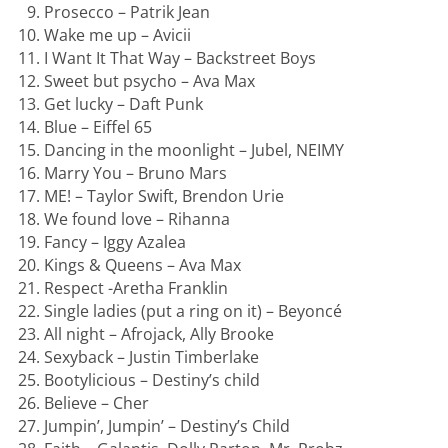
Prosecco – Patrik Jean
Wake me up – Avicii
I Want It That Way – Backstreet Boys
Sweet but psycho – Ava Max
Get lucky – Daft Punk
Blue – Eiffel 65
Dancing in the moonlight – Jubel, NEIMY
Marry You – Bruno Mars
ME! – Taylor Swift, Brendon Urie
We found love – Rihanna
Fancy – Iggy Azalea
Kings & Queens – Ava Max
Respect -Aretha Franklin
Single ladies (put a ring on it) – Beyoncé
All night – Afrojack, Ally Brooke
Sexyback – Justin Timberlake
Bootylicious – Destiny’s child
Believe – Cher
Jumpin’, Jumpin’ – Destiny’s Child