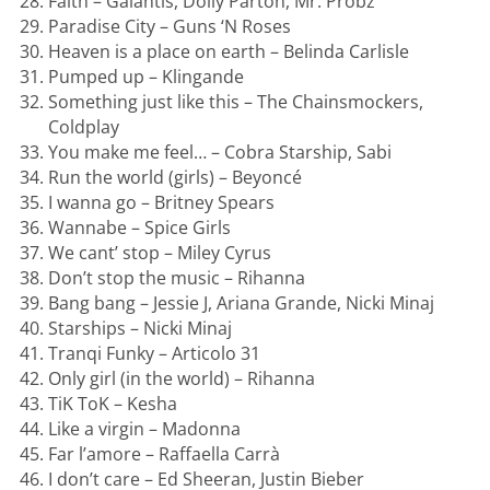
Faith – Galantis, Dolly Parton, Mr. Probz
Paradise City – Guns ‘N Roses
Heaven is a place on earth – Belinda Carlisle
Pumped up – Klingande
Something just like this – The Chainsmockers,
Coldplay
You make me feel… – Cobra Starship, Sabi
Run the world (girls) – Beyoncé
I wanna go – Britney Spears
Wannabe – Spice Girls
We cant’ stop – Miley Cyrus
Don’t stop the music – Rihanna
Bang bang – Jessie J, Ariana Grande, Nicki Minaj
Starships – Nicki Minaj
Tranqi Funky – Articolo 31
Only girl (in the world) – Rihanna
TiK ToK – Kesha
Like a virgin – Madonna
Far l’amore – Raffaella Carrà
I don’t care – Ed Sheeran, Justin Bieber