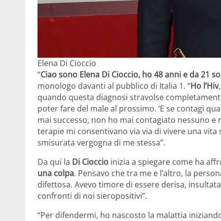
Elena Di Cioccio
“
Ciao sono Elena Di Cioccio, ho 48 anni e da 21 s
monologo davanti al pubblico di Italia 1. “
Ho l’Hiv
quando questa diagnosi stravolse completamente la
poter fare del male al prossimo. ‘E se contagi qu
mai successo, non ho mai contagiato nessuno e n
terapie mi consentivano via via di vivere una vit
smisurata vergogna di me stessa”.
Da qui la
Di Cioccio
inizia a spiegare come ha affro
una colpa
. Pensavo che tra me e l’altro, la perso
difettosa. Avevo timore di essere derisa, insultata
confronti di noi sieropositivi”.
“Per difendermi, ho nascosto la malattia iniziando 