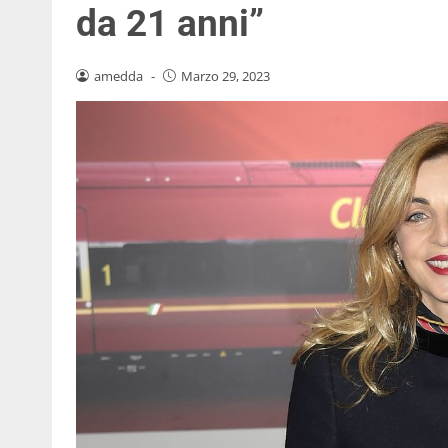
da 21 anni”
amedda
-
Marzo 29, 2023