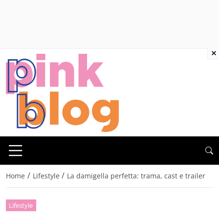
×
/
/
Home
Lifestyle
La damigella perfetta: trama, cast e trailer
Lifestyle