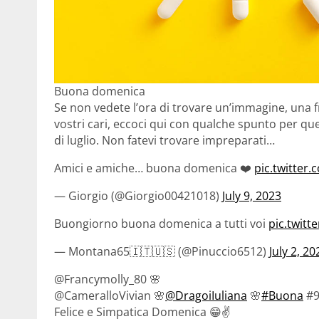
Buona domenica
Se non vedete l’ora di trovare un’immagine, una 
vostri cari, eccoci qui con qualche spunto per qu
di luglio. Non fatevi trovare impreparati…
Amici e amiche… buona domenica ❤️
pic.twitte
— Giorgio (@Giorgio00421018)
July 9, 2023
Buongiorno buona domenica a tutti voi
pic.twit
— Montana65🇮🇹🇺🇸 (@Pinuccio6512)
July 2, 20
@Francymolly_80 🌸
@CameralloVivian 🌸
@DragoiIuliana
🌸
#Buona
#
Felice e Simpatica Domenica 😁✌️