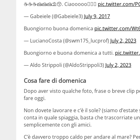
☕️☕️☕️🍰🍰🍰⛱😙. Ciaooooo🙋🏻‍♂️
pic.twitter.com
— Gabeiele (@Gabeiele3)
July 9, 2017
Buongiorno buona domenica
pic.twitter.com/Wt
— LucianoCosta (@swm175_lucprof)
July 2, 2023
Buongiorno e buona domenica a tutti.
pic.twitt
— Aldo Strippoli (@AldoStrippoli3)
July 2, 2023
Cosa fare di domenica
Dopo aver visto qualche foto, frase o breve clip 
fare oggi.
Non dovete lavorare e c’è il sole? (siamo d’estate
conta in quale spiaggia, basta che trascorriate una 
semplicemente con gli amici.
C’è davvero troppo caldo per andare al mare? Pe