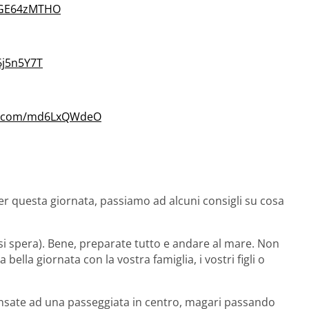
/PGE64zMTHO
6j5n5Y7T
er.com/md6LxQWdeO
per questa giornata, passiamo ad alcuni consigli su cosa
 si spera). Bene, preparate tutto e andare al mare. Non
bella giornata con la vostra famiglia, i vostri figli o
nsate ad una passeggiata in centro, magari passando