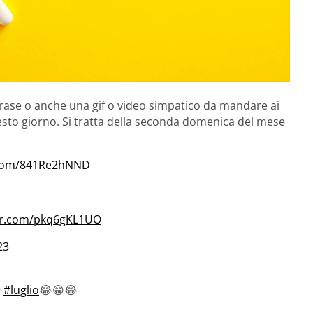
frase o anche una gif o video simpatico da mandare ai
esto giorno. Si tratta della seconda domenica del mese
r.com/841Re2hNND
ter.com/pkq6gKL1UO
23
9
#luglio
😂😁😂