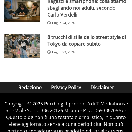
Ragazzi e smartphone: cosa stiamo
sbagliando noi adulti, secondo
Carlo Verdelli
Luglio 24, 2026
8 trucchi di stile dallo street style di
Tokyo da copiare subito
Luglio 23, 2026
Redazione
Privacy Policy
Disclaimer
Copyright © 2025 Pinkblog.it proprietà di T-Mediahouse
Srl - Viale Sarca 336 20126 Milano - P.Iva 06933670967 -
Questo blog non è una testata giornalistica, in quanto
viene aggiornato senza alcuna periodicità. Non può
pertanto considerarsi un prodotto editoriale ai sensi