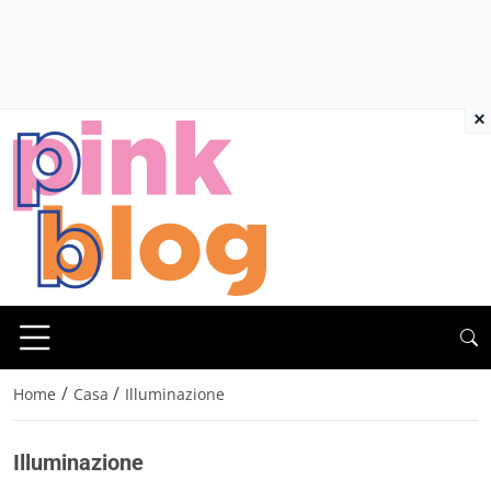
×
/
/
Home
Casa
Illuminazione
Illuminazione