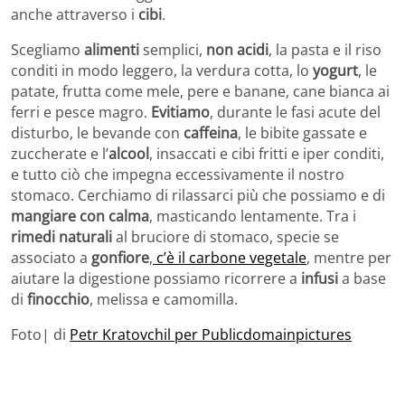
anche attraverso i
cibi
.
Scegliamo
alimenti
semplici,
non acidi
, la pasta e il riso
conditi in modo leggero, la verdura cotta, lo
yogurt
, le
patate, frutta come mele, pere e banane, cane bianca ai
ferri e pesce magro.
Evitiamo
, durante le fasi acute del
disturbo, le bevande con
caffeina
, le bibite gassate e
zuccherate e l’
alcool
, insaccati e cibi fritti e iper conditi,
e tutto ciò che impegna eccessivamente il nostro
stomaco. Cerchiamo di rilassarci più che possiamo e di
mangiare con calma
, masticando lentamente. Tra i
rimedi naturali
al bruciore di stomaco, specie se
associato a
gonfiore
,
c’è il carbone vegetale
, mentre per
aiutare la digestione possiamo ricorrere a
infusi
a base
di
finocchio
, melissa e camomilla.
Foto| di
Petr Kratovchil per Publicdomainpictures