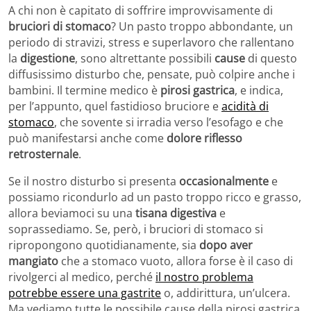
A chi non è capitato di soffrire improvvisamente di
bruciori di stomaco
? Un pasto troppo abbondante, un
periodo di stravizi, stress e superlavoro che rallentano
la
digestione
, sono altrettante possibili
cause
di questo
diffusissimo disturbo che, pensate, può colpire anche i
bambini. Il termine medico è
pirosi gastrica
, e indica,
per l’appunto, quel fastidioso bruciore e
acidità di
stomaco
, che sovente si irradia verso l’esofago e che
può manifestarsi anche come
dolore riflesso
retrosternale
.
Se il nostro disturbo si presenta
occasionalmente
e
possiamo ricondurlo ad un pasto troppo ricco e grasso,
allora beviamoci su una
tisana digestiva
e
soprassediamo. Se, però, i bruciori di stomaco si
ripropongono quotidianamente, sia
dopo aver
mangiato
che a stomaco vuoto, allora forse è il caso di
rivolgerci al medico, perché
il nostro problema
potrebbe essere una gastrite
o, addirittura, un’ulcera.
Ma vediamo tutte le possibile cause della pirosi gastrica.