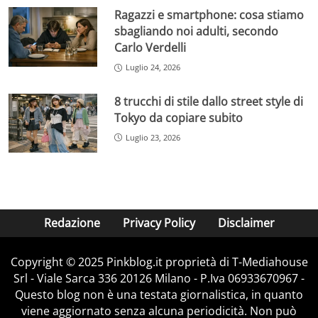
Ragazzi e smartphone: cosa stiamo
sbagliando noi adulti, secondo
Carlo Verdelli
Luglio 24, 2026
8 trucchi di stile dallo street style di
Tokyo da copiare subito
Luglio 23, 2026
Redazione
Privacy Policy
Disclaimer
Copyright © 2025 Pinkblog.it proprietà di T-Mediahouse
Srl - Viale Sarca 336 20126 Milano - P.Iva 06933670967 -
Questo blog non è una testata giornalistica, in quanto
viene aggiornato senza alcuna periodicità. Non può