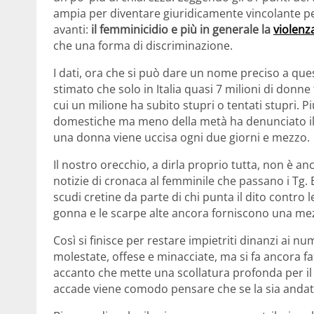
ampia per diventare giuridicamente vincolante per 
avanti:
il femminicidio e più in generale la
violenz
che una forma di discriminazione.
I dati, ora che si può dare un nome preciso a quest
stimato che solo in Italia quasi 7 milioni di donne fr
cui un milione ha subito stupri o tentati stupri. P
domestiche ma meno della metà ha denunciato il p
una donna viene uccisa ogni due giorni e mezzo.
Il nostro orecchio, a dirla proprio tutta, non è a
notizie di cronaca al femminile che passano i Tg. E
scudi cretine da parte di chi punta il dito contro le
gonna e le scarpe alte ancora forniscono una mezza
Così si finisce per restare impietriti dinanzi ai nu
molestate, offese e minacciate, ma si fa ancora fat
accanto che mette una scollatura profonda per il s
accade viene comodo pensare che se la sia andat