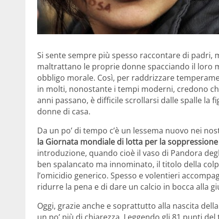
Si sente sempre più spesso raccontare di padri, ma
maltrattano le proprie donne spacciando il loro 
obbligo morale. Così, per raddrizzare temperame
in molti, nonostante i tempi moderni, credono che
anni passano, è difficile scrollarsi dalle spalle la
donne di casa.
Da un po’ di tempo c’è un lessema nuovo nei nost
la Giornata mondiale di lotta per la soppressione
introduzione, quando cioè il vaso di Pandora degl
ben spalancato ma innominato, il titolo della col
l’omicidio generico. Spesso e volentieri accompag
ridurre la pena e di dare un calcio in bocca alla giu
Oggi, grazie anche e soprattutto alla nascita dell
un po’ più di chiarezza. Leggendo gli 81 punti del 