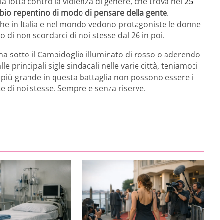
la lotta contro la violenza di genere, che trova nel
25
bio repentino di modo di pensare della gente
.
 che in Italia e nel mondo vedono protagoniste le donne
 di non scordarci di noi stesse dal 26 in poi.
na sotto il Campidoglio illuminato di rosso o aderendo
e principali sigle sindacali nelle varie città, teniamoci
o più grande in questa battaglia non possono essere i
rte di noi stesse. Sempre e senza riserve.