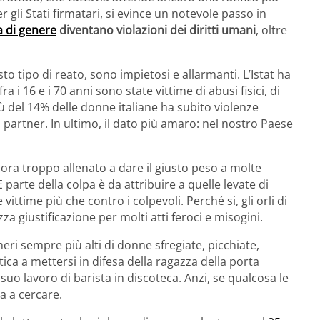
gli Stati firmatari, si evince un notevole passo in
a di genere
diventano violazioni dei diritti umani
, oltre
o tipo di reato, sono impietosi e allarmanti. L’Istat ha
a i 16 e i 70 anni sono state vittime di abusi fisici, di
iù del 14% delle donne italiane ha subito violenze
artner. In ultimo, il dato più amaro: nel nostro Paese
ncora troppo allenato a dare il giusto peso a molte
 parte della colpa è da attribuire a quelle levate di
 vittime più che contro i colpevoli. Perché si, gli orli di
 giustificazione per molti atti feroci e misogini.
meri sempre più alti di donne sfregiate, picchiate,
ica a mettersi in difesa della ragazza della porta
uo lavoro di barista in discoteca. Anzi, se qualcosa le
a a cercare.