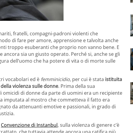
riti, fratelli, compagni-padroni violenti che
modo di fare per amore, apprensione e talvolta anche
nti troppo esuberanti che proprio non vanno bene. E
 ancora sia un giusto operato. Perché si, anche se gli
 figura dell’uomo che ha potere di vita o di morte sulle
ri vocabolari ed è
femminicidio
, per cui è stata
istituita
 della violenza sulle donne
. Prima della sua
i omicidi di donne da parte di uomini era un recipiente
pa imputata al mostro che commetteva il fatto era
nato da attenuanti emotive e passionali, in grado di
stizia.
a
Convenzione di Instanbul
, sulla violenza di genere c’è
trattato, che tuttavia attende ancora una ratifica più