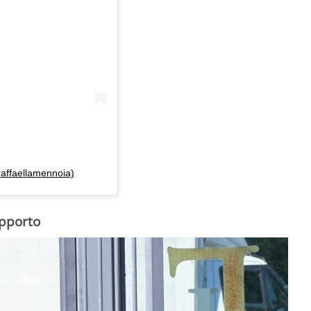
ffaellamennoia)
apporto