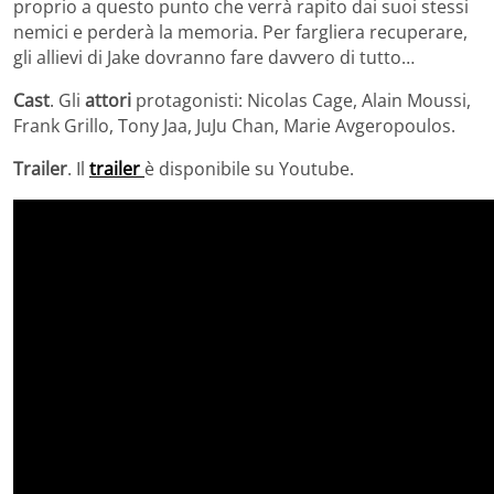
proprio a questo punto che verrà rapito dai suoi stessi
nemici e perderà la memoria. Per fargliera recuperare,
gli allievi di Jake dovranno fare davvero di tutto…
Cast
. Gli
attori
protagonisti: Nicolas Cage, Alain Moussi,
Frank Grillo, Tony Jaa, JuJu Chan, Marie Avgeropoulos.
Trailer
. Il
trailer
è disponibile su Youtube.