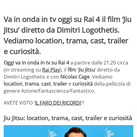
Va in onda in tv oggi su Rai 4 il film ‘Jiu
Jitsu’ diretto da Dimitri Logothetis.
Vediamo location, trama, cast, trailer
e curiosità.
Oggi va in onda in tv su Rai 4
a partire dalle 21:20 circa
(in streaming su
Rai Play
), il
film
‘
Jiu Jitsu
‘ diretto da
Dimitri Logothetis e con
Nicolas Cage
. Vediamo
location
,
trama
,
cast
,
trailer
e
curiosità
della pellicola di
genere Azione/Fantascienza/Fantastico.
AVETE VISTO ‘
IL FARO DEI RICORDI
‘?
Jiu Jitsu: location, trama, cast, trailer e curiosità