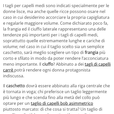
I tagli per capelli medi sono indicati specialmente per le
donne lisce, ma anche quelle ricce possono osare nel
caso in cui desiderino accorciare la propria capigliatura
e regalarle maggiore volume. Come dichiarato poco fa,
la frangia ed il ciuffo laterale rappresentano una delle
tendenze più importanti per i tagli di capelli medi,
soprattutto quelle estremamente lunghe e cariche di
volume; nel caso in cui il taglio scelto sia un semplice
caschetto, sarà meglio scegliere un tipo di
frangia
più
corto e sfilato in modo da poter rendere l’acconciatura
meno importante. Il
ciuffo
? Abbinato a dei
tagli di capelli
carrè
potrà rendere ogni donna protagonista
indiscussa.
Il
caschetto
dovrà essere abbinato alla riga centrale che
è tornata in voga; chi preferisce un taglio leggermente
più lungo e che scenda fino alla metà del collo può
optare per un
taglio di capelli bob asimmetrico
piuttosto marcato: di che cosa si tratta? Un taglio di