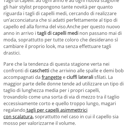
Tagli di capelli: ad ogni anno e ad ogni nuova stagione
gli hair stylist propongono tante novità per quanto
riguarda i tagli di capelli medi, cercando di realizzare
un’acconciatura che si adatti perfettamente al tipo di
capello ed alla forma del viso.Anche per questo nuovo
anno in arrivo i
tagli di capelli medi
non passano mai di
moda, soprattutto per tutte coloro che desiderano sì
cambiare il proprio look, ma senza effettuare tagli
drastici.
Pare che la tendenza di questa stagione verta nei
confronti di
caschetti
che arrivino alle spalle e demi bob
accompagnati da
frangette
e
ciuffi laterali
sfilati. La
maggior parte delle donne tende ad utilizzare un tipo di
taglio di lunghezza media per i propri capelli,
trovandolo come una sorta di via di mezzo tra il taglio
eccessivamente corto e quello troppo lungo, magari
regalando
tagli per capelli asimmettrici
con
scalatura
,
soprattutto nel caso in cui il capello sia
mosso per valorizzarne il volume.