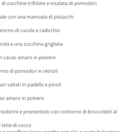
 di zucchine trifolate e insalata di pomodori
rale con una manciata di pistacchi
ntorno di rucola e radicchio
cola e una zucchina grigliata
con cacao amaro in polvere
orno di pomodori e cetrioli
ci saltati in padella e pinoli
cao amaro in polvere
omodorini e prezzemolo con contorno di broccoletti al
 latte di cocco
 e cavolfiore lesso condito con olio e aceto balsamico