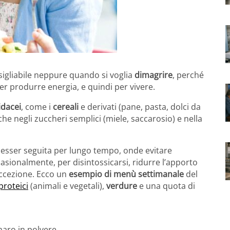
igliabile neppure quando si voglia
dimagrire
, perché
r produrre energia, e quindi per vivere.
idacei
, come i
cereali
e derivati (pane, pasta, dolci da
che negli zuccheri semplici (miele, saccarosio) e nella
e esser seguita per lungo tempo, onde evitare
casionalmente, per disintossicarsi, ridurre l’apporto
eccezione. Ecco un
esempio di menù settimanale
del
proteici
(animali e vegetali),
verdure
e una quota di
maro in polvere