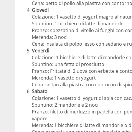
Cena: petto di pollo alla piastra con contorno
Giovedì
Colazione: 1 vasetto di yogurt magro al natu
Spuntino: 1 bicchiere di latte di mandorle
Pranzo: spezzatino di vitello ai funghi con co
Merenda: 3 noci
Cena: insalata di polpo lesso con sedano e ru
Venerdì
Colazione: 1 bicchiere di latte di mandorle 
Spuntino: una fetta di prosciutto
Pranzo: Frittata di 2 uova con erbette e cont
Merenda: 1 vasetto di yogurt
Cena: seitan alla piastra con contorno di spina
Sabato
Colazione: 1 vasetto di yogurt di soia con ca
Spuntino: 2 mandorle e 2 noci
Pranzo: filetto di merluzzo in padella con p
vapore
Merenda: 1 bicchiere di latte di mandorle o di
Cena: bresaola con contorno di insalata mista