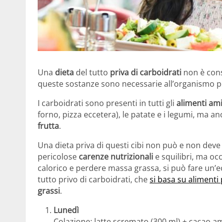
Una
dieta
del tutto
priva di carboidrati
non è cons
queste sostanze sono necessarie all’organismo pe
I carboidrati sono presenti in tutti gli
alimenti am
forno, pizza eccetera), le patate e i legumi, ma an
frutta
.
Una dieta priva di questi cibi non può e non dev
pericolose
carenze nutrizionali
e squilibri, ma oc
calorico e perdere massa grassa, si può fare un’
tutto privo di carboidrati, che
si basa su alimenti 
grassi
.
Lunedì
Colazione: latte scremato (300 ml) + cacao a