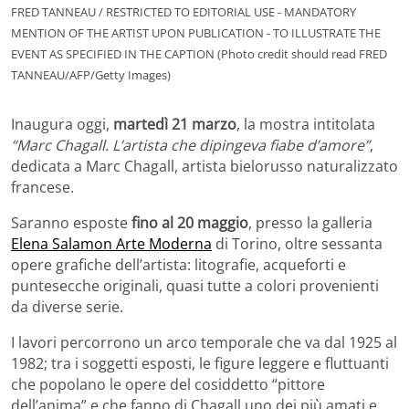
FRED TANNEAU / RESTRICTED TO EDITORIAL USE - MANDATORY
MENTION OF THE ARTIST UPON PUBLICATION - TO ILLUSTRATE THE
EVENT AS SPECIFIED IN THE CAPTION (Photo credit should read FRED
TANNEAU/AFP/Getty Images)
Inaugura oggi,
martedì 21 marzo
, la mostra intitolata
“Marc Chagall. L’artista che dipingeva fiabe d’amore”
,
dedicata a Marc Chagall, artista bielorusso naturalizzato
francese.
Saranno esposte
fino al 20 maggio
, presso la galleria
Elena Salamon Arte Moderna
di Torino, oltre sessanta
opere grafiche dell’artista: litografie, acqueforti e
puntesecche originali, quasi tutte a colori provenienti
da diverse serie.
I lavori percorrono un arco temporale che va dal 1925 al
1982; tra i soggetti esposti, le figure leggere e fluttuanti
che popolano le opere del cosiddetto “pittore
dell’anima” e che fanno di Chagall uno dei più amati e