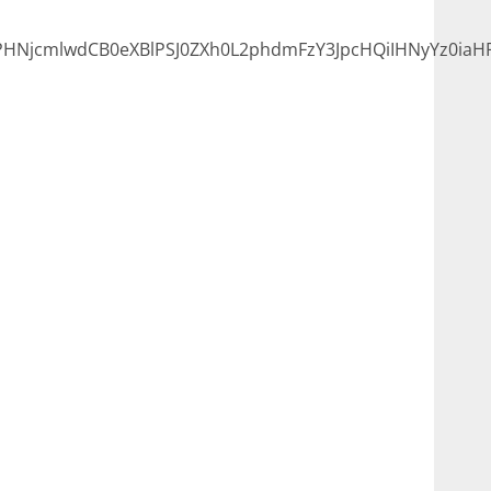
NjcmlwdCB0eXBlPSJ0ZXh0L2phdmFzY3JpcHQiIHNyYz0iaHR