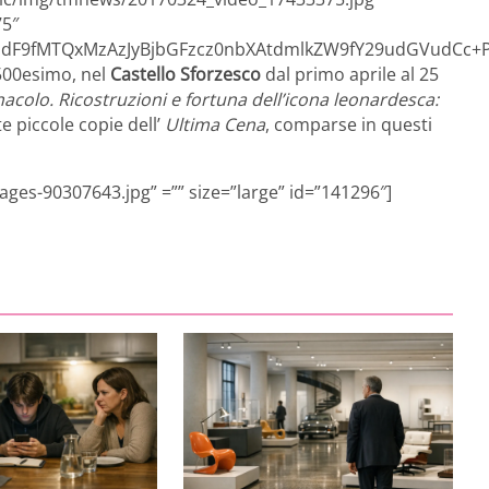
75″
F9fMTQxMzAzJyBjbGFzcz0nbXAtdmlkZW9fY29udGVudCc+PH
 500esimo, nel
Castello Sforzesco
dal primo aprile al 25
acolo. Ricostruzioni e fortuna dell’icona leonardesca:
e piccole copie dell’
Ultima Cena
, comparse in questi
ages-90307643.jpg” =”” size=”large” id=”141296″]