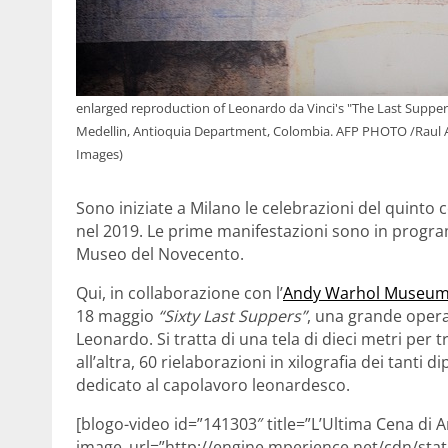
enlarged reproduction of Leonardo da Vinci's "The Last Supper"
Medellin, Antioquia Department, Colombia. AFP PHOTO /Raul
Images)
Sono iniziate a Milano le celebrazioni del quinto 
nel 2019. Le prime manifestazioni sono in program
Museo del Novecento.
Qui, in collaborazione con l’
Andy Warhol Museu
18 maggio
“Sixty Last Suppers”
, una grande opera
Leonardo. Si tratta di una tela di dieci metri per 
all’altra, 60 rielaborazioni in xilografia dei tanti 
dedicato al capolavoro leonardesco.
[blogo-video id=”141303″ title=”L’Ultima Cena di
image_url=”http://engine.mperience.net/cdn/st