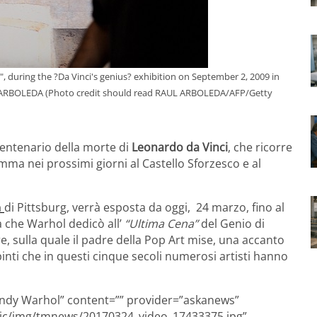
, during the ?Da Vinci's genius? exhibition on September 2, 2009 in
 ARBOLEDA (Photo credit should read RAUL ARBOLEDA/AFP/Getty
centenario della morte di
Leonardo da Vinci
, che ricorre
ma nei prossimi giorni al Castello Sforzesco e al
m
di Pittsburg, verrà esposta da oggi, 24 marzo, fino al
 che Warhol dedicò all’
“Ultima Cena”
del Genio di
tre, sulla quale il padre della Pop Art mise, una accanto
dipinti che in questi cinque secoli numerosi artisti hanno
 Andy Warhol” content=”” provider=”askanews”
atic/img/tmnews/20170324_video_17433375.jpg”