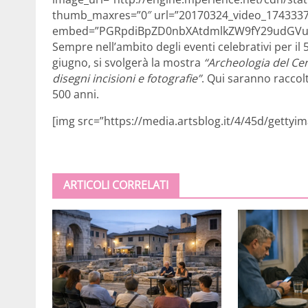
thumb_maxres=”0″ url=”20170324_video_174333
embed=”PGRpdiBpZD0nbXAtdmlkZW9fY29udGVud
Sempre nell’ambito degli eventi celebrativi per il
giugno, si svolgerà la mostra
“Archeologia del Cen
disegni incisioni e fotografie”
. Qui saranno raccolt
500 anni.
[img src=”https://media.artsblog.it/4/45d/gettyim
ARTICOLI CORRELATI