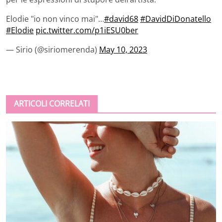
Elodie "io non vinco mai"…
#david68
#DavidDiDonatello
#Elodie
pic.twitter.com/p1iESU0ber
— Sirio (@siriomerenda)
May 10, 2023
ARTICOLI CORRELATI