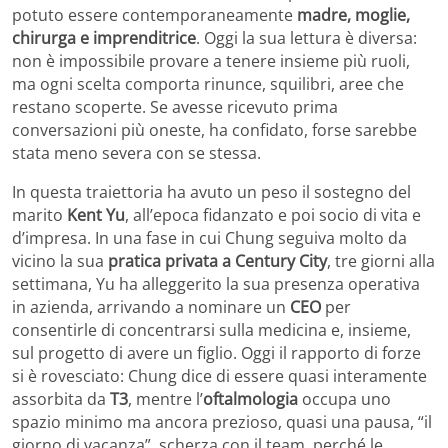
potuto essere contemporaneamente
madre, moglie,
chirurga e imprenditrice
. Oggi la sua lettura è diversa:
non è impossibile provare a tenere insieme più ruoli,
ma ogni scelta comporta rinunce, squilibri, aree che
restano scoperte. Se avesse ricevuto prima
conversazioni più oneste, ha confidato, forse sarebbe
stata meno severa con se stessa.
In questa traiettoria ha avuto un peso il sostegno del
marito
Kent Yu
, all’epoca fidanzato e poi socio di vita e
d’impresa. In una fase in cui Chung seguiva molto da
vicino la sua
pratica privata a Century City
, tre giorni alla
settimana, Yu ha alleggerito la sua presenza operativa
in azienda, arrivando a nominare un
CEO
per
consentirle di concentrarsi sulla medicina e, insieme,
sul progetto di avere un figlio. Oggi il rapporto di forze
si è rovesciato: Chung dice di essere quasi interamente
assorbita da
T3
, mentre l’
oftalmologia
occupa uno
spazio minimo ma ancora prezioso, quasi una pausa, “il
giorno di vacanza”, scherza con il team, perché le