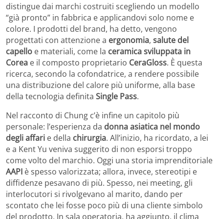
distingue dai marchi costruiti scegliendo un modello
“già pronto” in fabbrica e applicandovi solo nome e
colore. I prodotti del brand, ha detto, vengono
progettati con attenzione a
ergonomia
,
salute del
capello
e materiali, come la
ceramica sviluppata in
Corea
e il composto proprietario
CeraGloss
. È questa
ricerca, secondo la cofondatrice, a rendere possibile
una distribuzione del calore più uniforme, alla base
della tecnologia definita
Single Pass
.
Nel racconto di Chung c’è infine un capitolo più
personale: l’esperienza da
donna asiatica nel mondo
degli affari
e della
chirurgia
. All’inizio, ha ricordato, a lei
e a Kent Yu veniva suggerito di non esporsi troppo
come volto del marchio. Oggi una storia imprenditoriale
AAPI
è spesso valorizzata; allora, invece, stereotipi e
diffidenze pesavano di più. Spesso, nei meeting, gli
interlocutori si rivolgevano al marito, dando per
scontato che lei fosse poco più di una cliente simbolo
del prodotto. In sala operatoria, ha aggiunto, il clima