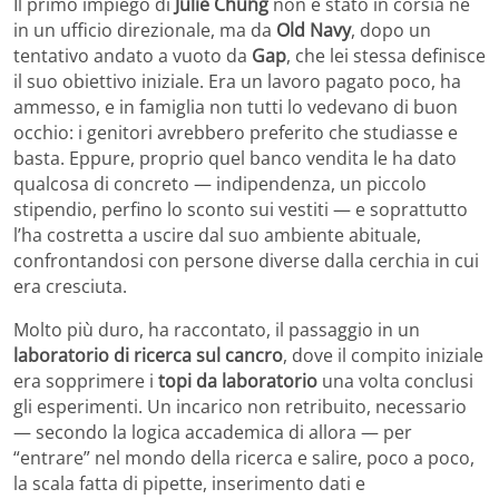
Il primo impiego di
Julie Chung
non è stato in corsia né
in un ufficio direzionale, ma da
Old Navy
, dopo un
tentativo andato a vuoto da
Gap
, che lei stessa definisce
il suo obiettivo iniziale. Era un lavoro pagato poco, ha
ammesso, e in famiglia non tutti lo vedevano di buon
occhio: i genitori avrebbero preferito che studiasse e
basta. Eppure, proprio quel banco vendita le ha dato
qualcosa di concreto — indipendenza, un piccolo
stipendio, perfino lo sconto sui vestiti — e soprattutto
l’ha costretta a uscire dal suo ambiente abituale,
confrontandosi con persone diverse dalla cerchia in cui
era cresciuta.
Molto più duro, ha raccontato, il passaggio in un
laboratorio di ricerca sul cancro
, dove il compito iniziale
era sopprimere i
topi da laboratorio
una volta conclusi
gli esperimenti. Un incarico non retribuito, necessario
— secondo la logica accademica di allora — per
“entrare” nel mondo della ricerca e salire, poco a poco,
la scala fatta di pipette, inserimento dati e