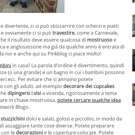
 divertente, ci si può sbizzarrire con scherzi e piatti
i e ovviamente ci si può
travestire
, come a Carnevale,
he il risultato deve essere qualcosa di
mostruoso
e
ltica e anglosassone ma già da qualche anno è entrata di
 da noi e anche qui su Pinkblog ci piace molto!
mbini
in casa? La parola d’ordine è divertimento, quindi
nze (o una grande) e un bagno in cui i bambini possono
hieri ecc. Per evitare che si annoino potete
o con gli adulti, ad esempio
decorare dei cupcakes
nche
dipingersi i visi
a vicenda, rigorosamente a tema
ttare in chiave mostruosa,
potete cercare qualche idea
network Blogo.
,
stuzzichini
dolci e salati, golosi e piccolini, in modo da
 di assaggiare tante cose diverse. Potete preparare
 con le
decorazioni
e le coperture colorate. Potete