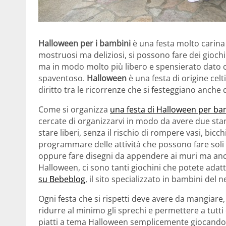
Halloween per i bambini
è una festa molto carina e
mostruosi ma deliziosi, si possono fare dei gioch
ma in modo molto più libero e spensierato dato c
spaventoso.
Halloween
è una festa di origine ce
diritto tra le ricorrenze che si festeggiano anche
Come si organizza
una festa di Halloween per ba
cercate di organizzarvi in modo da avere due sta
stare liberi, senza il rischio di rompere vasi, bicc
programmare delle attività che possono fare soli 
oppure fare disegni da appendere ai muri ma a
Halloween, ci sono tanti giochini che potete ada
su Bebeblog
, il sito specializzato in bambini del 
Ogni festa che si rispetti deve avere da mangiare
ridurre al minimo gli sprechi e permettere a tutti
piatti a tema Halloween semplicemente giocando