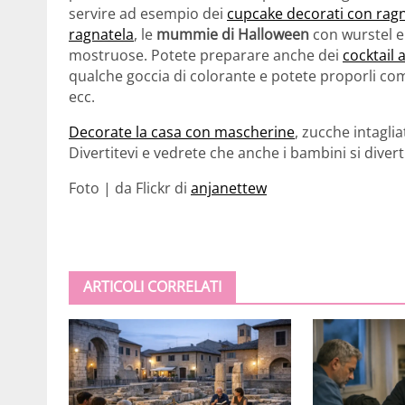
servire ad esempio dei
cupcake decorati con rag
ragnatela
, le
mummie di Halloween
con wurstel e 
mostruose. Potete preparare anche dei
cocktail 
qualche goccia di colorante e potete proporli com
ecc.
Decorate la casa con mascherine
, zucche intagli
Divertitevi e vedrete che anche i bambini si diver
Foto | da Flickr di
anjanettew
ARTICOLI CORRELATI