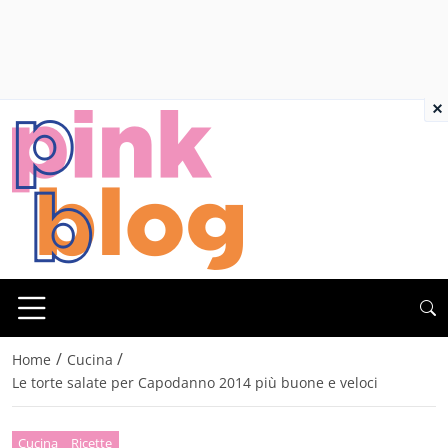
×
/
/
Home
Cucina
Le torte salate per Capodanno 2014 più buone e veloci
Cucina
Ricette